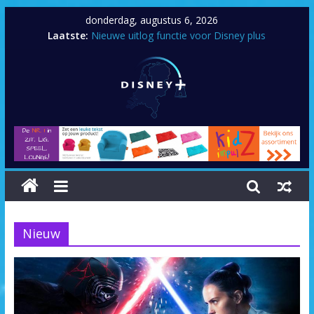
donderdag, augustus 6, 2026
Laatste:
Nieuwe uitlog functie voor Disney plus
Artemis Fowl
Zenimation
Tayler Swift: City of lover concert
Prop Culture
Nieuw