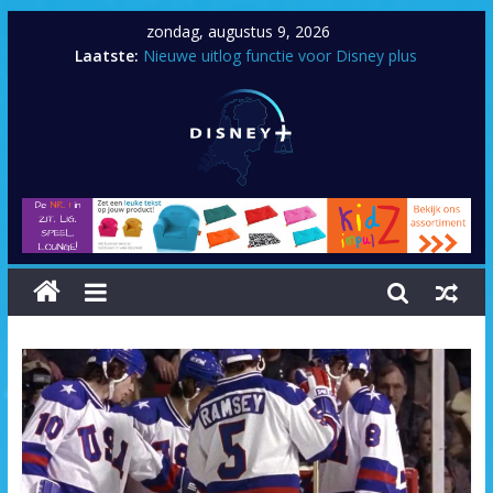
zondag, augustus 9, 2026
Laatste:
Nieuwe uitlog functie voor Disney plus
Artemis Fowl
Zenimation
Tayler Swift: City of lover concert
Prop Culture