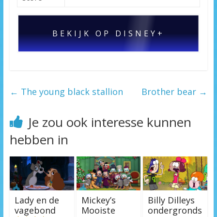
BEKIJK OP DISNEY+
←
The young black stallion
Brother bear
→
Je zou ook interesse kunnen
hebben in
Lady en de
Mickey’s
Billy Dilleys
vagebond
Mooiste
ondergronds