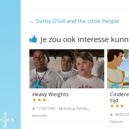
←
Darby O’Gill and the Little People
Je zou ook interesse kun
Heavy Weights
Cinderel
tijd
,
,
17/02/1995
drama
familie
06/02/2
komedie
fantasie