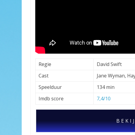
Regie
David Swift
Cast
Jane Wyman, Hayl
Speelduur
134 min
Imdb score
7,4/10
BEKI