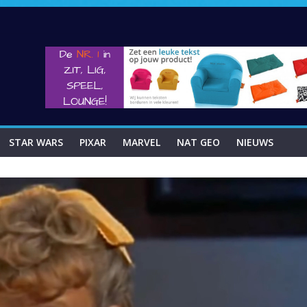
functie voor Disney plus
ity of lover concert
STAR WARS
PIXAR
MARVEL
NAT GEO
NIEUWS