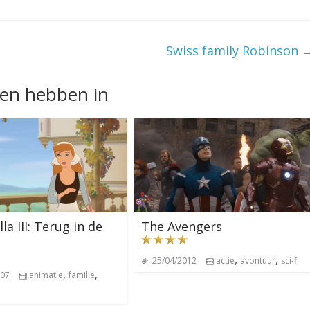
Swiss family Robinson
nen hebben in
la III: Terug in de
The Avengers
,
,
25/04/2012
actie
avontuur
sci-fi
,
,
007
animatie
familie