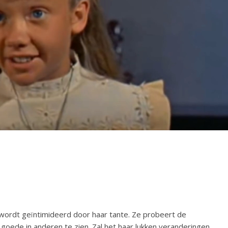
 wordt geïntimideerd door haar tante. Ze probeert de
oede in anderen te zien. Zal het haar lukken veranderingen