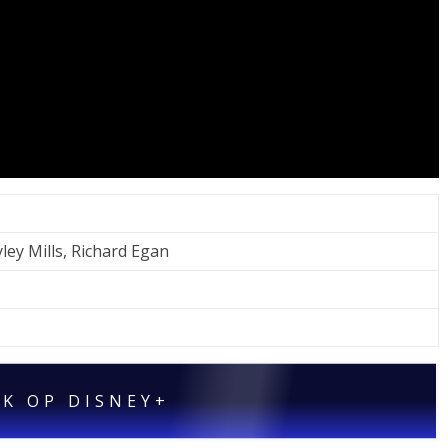
ey Mills, Richard Egan
JK OP DISNEY+