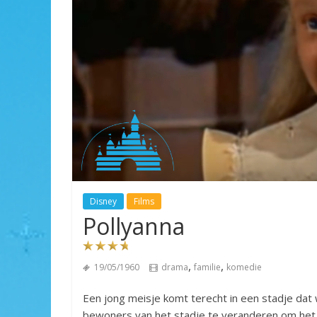
Disney
Films
Pollyanna
,
,
19/05/1960
drama
familie
komedie
Een jong meisje komt terecht in een stadje dat
bewoners van het stadje te veranderen om het g