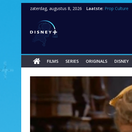
zaterdag, augustus 8, 2026
Laatste:
Prop Culture
Nieuwe uitlog 
Artemis Fowl
Zenimation
Tayler Swift: C
FILMS
SERIES
ORIGINALS
DISNEY