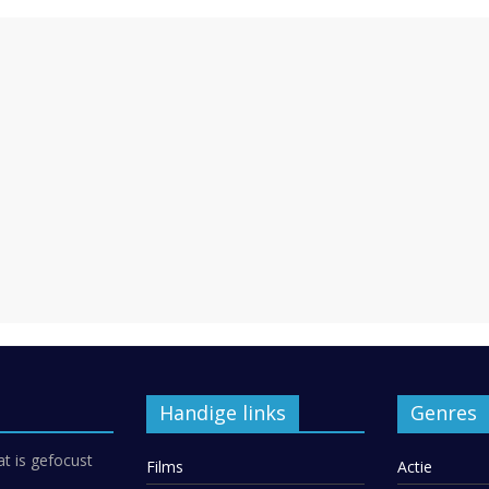
Handige links
Genres
at is gefocust
Films
Actie