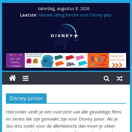
zaterdag, augustus 8, 2026
Laatste:
Nieuwe uitlog functie voor Disney plus
Artemis Fowl
Zenimation
Tayler Swift: City of lover concert
Prop Culture
Disney-junior
Hieronder vindt je een overzicht van alle geweldige films
en series die zijn gemaakt zijn voor Disney Junior. Als je
dus iets zoekt voor de allerkleinste dan moet je zeker