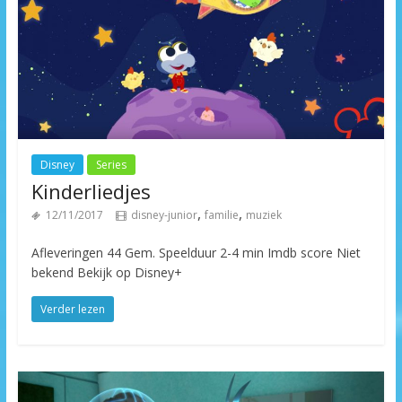
Disney
Series
Kinderliedjes
,
,
12/11/2017
disney-junior
familie
muziek
Afleveringen 44 Gem. Speelduur 2-4 min Imdb score Niet
bekend Bekijk op Disney+
Verder lezen