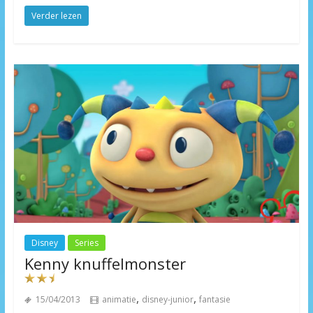
Verder lezen
Disney
Series
Kenny knuffelmonster
,
,
15/04/2013
animatie
disney-junior
fantasie