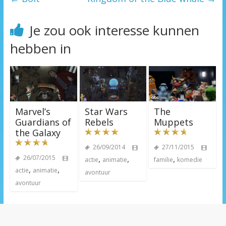
Je zou ook interesse kunnen
hebben in
Marvel’s
Star Wars
The
Guardians of
Rebels
Muppets
the Galaxy
26/09/2014
27/11/2015
26/07/2015
,
,
,
actie
animatie
familie
komedie
,
,
actie
animatie
avontuur
avontuur