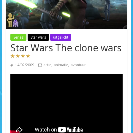
Series
Star wars
uitgelicht
Star Wars The clone wars
,
,
14/02/2009
actie
animatie
avontuur