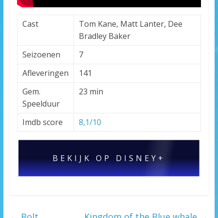
Cast
Tom Kane, Matt Lanter, Dee
Bradley Baker
Seizoenen
7
Afleveringen
141
Gem.
23 min
Speelduur
Imdb score
8,1/10
BEKIJK OP DISNEY+
←
Bolt
Kingdom of the Blue whale
→