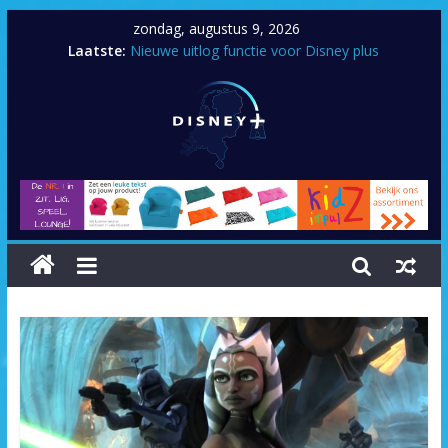
zondag, augustus 9, 2026
Laatste:
Nieuwe uitlog functie voor Disney plus
Artemis Fowl
Zenimation
Tayler Swift: City of lover concert
Prop Culture